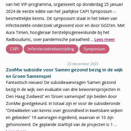
van het VIP-programma, organiseert op donderdag 25 januari
2024 de eerste editie van het jaarlijkse CAPI Symposium –
besmettelijke kennis. Dit symposium staat in het teken van
infectieziekte-onderzoek uitgevoerd voor en door GGD’en. Met
Aura Timen, hoogleraar Eerstelijnsgeneeskunde bij het
Radboudumc, over pandemische paraatheid ...
Lees meer
CAPI
Infectieziektebestrijding
Symposium
23 december 2023
ZonMw subsidie voor Samen gezond bezig in de wijk
en Groen Samenspel
Fantastisch nieuws! De subsidieaanvragen ‘Samen gezond
bezig in de wijk; een evaluatie van drie bewonersprojecten in
Den Haag Zuidwest’ en ‘Groen samenspel’ zijn beiden door
ZonMw goedgekeurd. In totaal zijn er voor de subsidieronde
“Ontwikkelen van kennis over gezondheid in kwetsbare wijken
en gebieden” 19 aanvragen ingediend, waarvan er 10 zijn
gehonoreerd. De geplande starttijd van de projecten is 1 ...