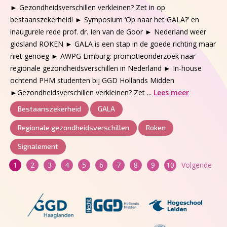
► Gezondheidsverschillen verkleinen? Zet in op
bestaanszekerheid! ► Symposium ‘Op naar het GALA?’ en
inaugurele rede prof. dr. Ien van de Goor ► Nederland weer
gidsland ROKEN ► GALA is een stap in de goede richting maar
niet genoeg ► AWPG Limburg: promotieonderzoek naar
regionale gezondheidsverschillen in Nederland ► In-house
ochtend PHM studenten bij GGD Hollands Midden
►Gezondheidsverschillen verkleinen? Zet ...
Lees meer
Bestaanszekerheid
GALA
Regionale gezondheidsverschillen
Roken
Signalement
Berichten
1
2
3
4
5
6
7
8
9
10
Volgende
paginering