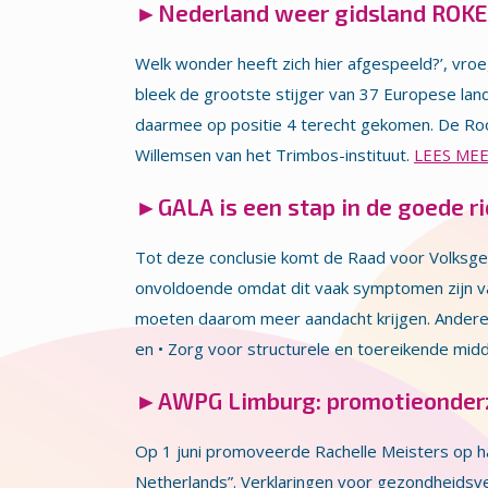
►
Nederland weer gidsland ROK
Welk wonder heeft zich hier afgespeeld?’, vr
bleek de grootste stijger van 37 Europese la
daarmee op positie 4 terecht gekomen. De Rook
Willemsen van het Trimbos-instituut.
LEES ME
►
GALA is een stap in de goede r
Tot deze conclusie komt de Raad voor Volksge
onvoldoende omdat dit vaak symptomen zijn va
moeten daarom meer aandacht krijgen. Andere 
en • Zorg voor structurele en toereikende mid
►
AWPG Limburg: promotieonderz
Op 1 juni promoveerde Rachelle Meisters op haa
Netherlands”. Verklaringen voor gezondheidsve