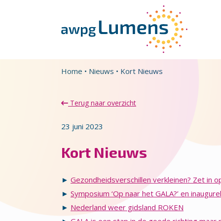
Overslaan en naar de inhoud gaan
Direct naar de hoofdnavigatie
Home
•
Nieuws
•
Kort Nieuws
Terug naar overzicht
23 juni 2023
Kort Nieuws
►
Gezondheidsverschillen verkleinen? Zet in 
►
Symposium ‘Op naar het GALA?’ en inaugurel
►
Nederland weer gidsland ROKEN