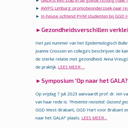
►
GALA is een stap in de goede richting maar 
►
AWPG Limburg: promotieonderzoek naar regi
►
In-house ochtend PHM studenten bij GGD H
►
Gezondheidsverschillen verkle
Het juni nummer van het Epidemiologisch Bullet
Joanne Cnossen en collega’s beschrijven de ka
de sterke relatie met gezondheid. Anna Vreugd
de praktijk.
LEES MEER …
►
Symposium ‘Op naar het GALA?’ 
Op vrijdag 7 juli 2023 aanvaardt prof. dr. Ien 
van haar rede is:
“Preventie revisited: Gezond g
GGD West-Brabant, GGD Hart voor Brabant en 
naar het GALA?’ plaats.
LEES MEER…