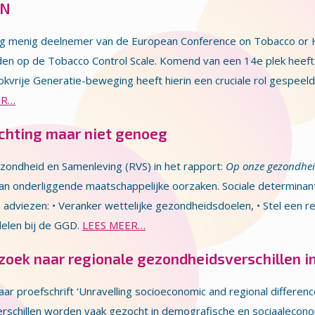
EN
oeg menig deelnemer van de European Conference on Tobacco or H
nden op de Tobacco Control Scale. Komend van een 14e plek heef
vrije Generatie-beweging heeft hierin een cruciale rol gespeeld.
ER…
ichting maar niet genoeg
zondheid en Samenleving (RVS) in het rapport:
Op onze gezondhe
n onderliggende maatschappelijke oorzaken. Sociale determinan
adviezen: • Veranker wettelijke gezondheidsdoelen, • Stel een 
delen bij de GGD.
LEES MEER…
oek naar regionale gezondheidsverschillen i
r proefschrift ‘Unravelling socioeconomic and regional difference
rschillen worden vaak gezocht in demografische en sociaalecono