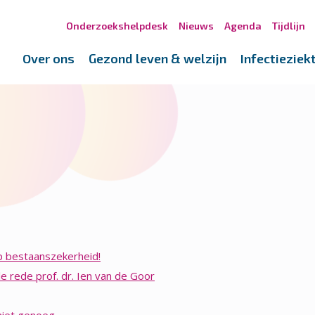
Onderzoekshelpdesk
Nieuws
Agenda
Tijdlijn
Over ons
Gezond leven & welzijn
Infectieziek
op bestaanszekerheid!
e rede prof. dr. Ien van de Goor