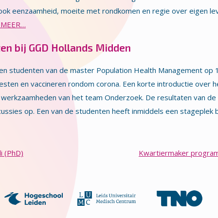
dat ook eenzaamheid, moeite met rondkomen en regie over eigen lev
 MEER…
en bij GGD Hollands Midden
chten studenten van de master Population Health Management op 
sten en vaccineren rondom corona. Een korte introductie over
e werkzaamheden van het team Onderzoek. De resultaten van d
scussies op. Een van de studenten heeft inmiddels een stageple
i (PhD)
Kwartiermaker programm