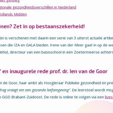
niet genoeg
onale gezondheidsverschillen in Nederland
ollands Midden
inen? Zet in op bestaanszekerheid!
in is verschenen met daarin een serie van 3 uiterst actuele art
nsen die IZA en GALA bieden. Irene van der Meer gaat in op de w
ehol, directeur van een basisschool in een Zoetermeerse achters
en inaugurele rede prof. dr. Ien van de Goor
van de Goor, haar ambt als Hoogleraar Publieke gezondheid en preve
edrag vraagt om een gezonde leefomgeving”
. De leerstoel wordt mo
GGD Brabant-Zuidoost. De rede is online te volgen via een
live