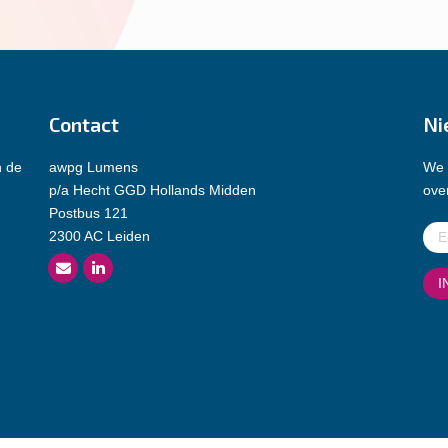
Contact
Ni
n de
awpg Lumens
We 
p/a Hecht GGD Hollands Midden
over
Postbus 121
E-
2300 AC Leiden
mai