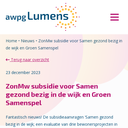
Overslaan en naar de inhoud gaan
Direct naar de hoofdnavigatie
Home
•
Nieuws
•
ZonMw subsidie voor Samen gezond bezig in
de wijk en Groen Samenspel
Terug naar overzicht
23 december 2023
ZonMw subsidie voor Samen
gezond bezig in de wijk en Groen
Samenspel
Fantastisch nieuws! De subsidieaanvragen ‘Samen gezond
bezig in de wijk; een evaluatie van drie bewonersprojecten in