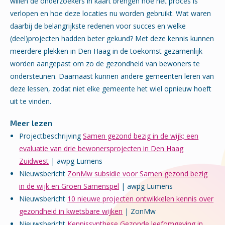
willen de onderzoekers in kaart brengen hoe het proces is
verlopen en hoe deze locaties nu worden gebruikt. Wat waren
daarbij de belangrijkste redenen voor succes en welke
(deel)projecten hadden beter gekund? Met deze kennis kunnen
meerdere plekken in Den Haag in de toekomst gezamenlijk
worden aangepast om zo de gezondheid van bewoners te
ondersteunen. Daarnaast kunnen andere gemeenten leren van
deze lessen, zodat niet elke gemeente het wiel opnieuw hoeft
uit te vinden.
Meer lezen
Projectbeschrijving
Samen gezond bezig in de wijk; een
evaluatie van drie bewonersprojecten in Den Haag
Zuidwest
| awpg Lumens
Nieuwsbericht
ZonMw subsidie voor Samen gezond bezig
in de wijk en Groen Samenspel
| awpg Lumens
Nieuwsbericht
10 nieuwe projecten ontwikkelen kennis over
gezondheid in kwetsbare wijken
| ZonMw
Nieuwsbericht
Kennissynthese Gezonde leefomgeving in