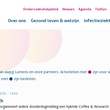
Onderzoekshelpdesk
Nieuws
Agenda
Tijdlijn
Over ons
Gezond leven & welzijn
Infectieziek
van awpg Lumens en onze partners. Activiteiten met
zijn voor i
en met
zijn besloten.
:00 - 14:00
ch
ganiseert iedere donderdagmiddag een hybride Coffee & Research wa