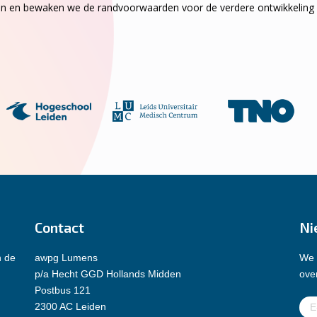
eiten en bewaken we de randvoorwaarden voor de verdere ontwikkeling
Contact
Ni
n de
awpg Lumens
We 
p/a Hecht GGD Hollands Midden
over
Postbus 121
E-
2300 AC Leiden