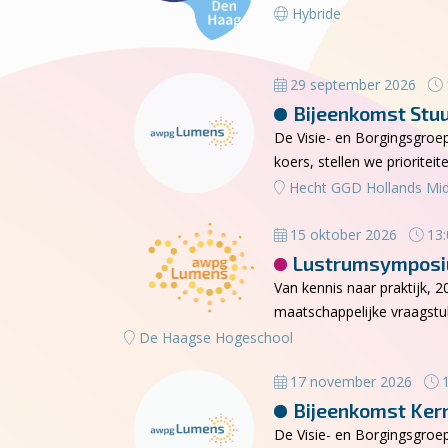
Hybride
29 september 2026
Bijeenkomst Stu
De Visie- en Borgingsgroe
koers, stellen we priorit
Hecht GGD Hollands Mi
15 oktober 2026
13:
Lustrumsympos
Van kennis naar praktijk, 
maatschappelijke vraagst
De Haagse Hogeschool
17 november 2026
1
Bijeenkomst Ker
De Visie- en Borgingsgroe