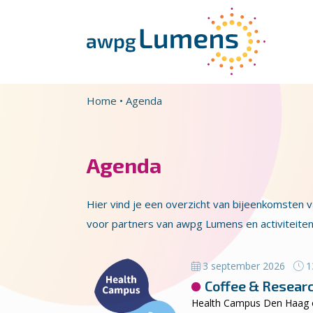
Overslaan en naar de inhoud gaan
Direct naar de hoofdnavigatie
Home
•
Agenda
Agenda
Hier vind je een overzicht van bijeenkomsten 
voor partners van awpg Lumens en activiteit
3 september 2026
13
Coffee & Resear
Health Campus Den Haag or