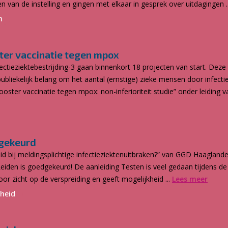
van de instelling en gingen met elkaar in gesprek over uitdagingen .
n
ter vaccinatie tegen mpox
eziektebestrijding-3 gaan binnenkort 18 projecten van start. Deze p
bliekelijk belang om het aantal (ernstige) zieke mensen door infecti
ster vaccinatie tegen mpox: non-inferioriteit studie” onder leiding van
dgekeurd
eid bij meldingsplichtige infectieziektenuitbraken?” van GGD Haaglan
eiden is goedgekeurd! De aanleiding Testen is veel gedaan tijdens de 
oor zicht op de verspreiding en geeft mogelijkheid ...
Lees meer
dheid