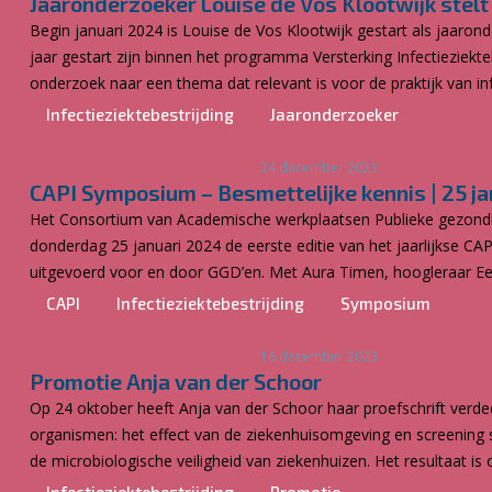
Jaaronderzoeker Louise de Vos Klootwijk stelt
Begin januari 2024 is Louise de Vos Klootwijk gestart als jaarond
jaar gestart zijn binnen het programma Versterking Infectieziek
onderzoek naar een thema dat relevant is voor de praktijk van inf
Infectieziektebestrijding
Jaaronderzoeker
24 december 2023
CAPI Symposium – Besmettelijke kennis | 25 j
Het Consortium van Academische werkplaatsen Publieke gezondheid
donderdag 25 januari 2024 de eerste editie van het jaarlijkse C
uitgevoerd voor en door GGD’en. Met Aura Timen, hoogleraar Ee
CAPI
Infectieziektebestrijding
Symposium
16 december 2023
Promotie Anja van der Schoor
Op 24 oktober heeft Anja van der Schoor haar proefschrift verd
organismen: het effect van de ziekenhuisomgeving en screening s
de microbiologische veiligheid van ziekenhuizen. Het resultaat i