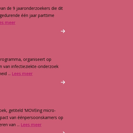
van de 9 jaaronderzoekers die dit
 gedurende één jaar parttime
es meer
-programma, organiseert op
n van infectieziekte-onderzoek
id ...
Lees meer
ek, getiteld ‘MOVEing micro-
 impact van éénpersoonskamers op
ren van ...
Lees meer