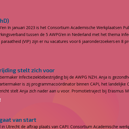
PhD)
D’en In januari 2023 is het Consortium Academische Werkplaatsen Pub
ingsverband tussen de 5 AWPG’en in Nederland met het thema Infect
paraatheid (VIP) zijn er nu vacatures voor 6 jaaronderzoekers en 8 p
jding stelt zich voor
iermaker Infectieziektebestrijding bij de AWPG NZH. Anja is gezondh
wartiermaker is zij programmacoördinator binnen CAPI, het landelijk
richt stelt Anja zich nader aan u voor. Promotietraject bij Erasmus MC
g
gaat van start
in Utrecht de aftrap plaats van CAPI: Consortium Academische werk