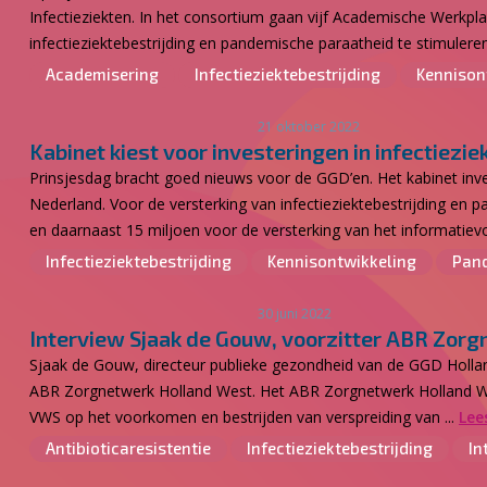
Infectieziekten. In het consortium gaan vijf Academische Werkp
infectieziektebestrijding en pandemische paraatheid te stimulere
Academisering
Infectieziektebestrijding
Kennison
21 oktober 2022
Kabinet kiest voor investeringen in infectiezie
Prinsjesdag bracht goed nieuws voor de GGD’en. Het kabinet inve
Nederland. Voor de versterking van infectieziektebestrijding e
en daarnaast 15 miljoen voor de versterking van het informatievoo
Infectieziektebestrijding
Kennisontwikkeling
Pand
30 juni 2022
Interview Sjaak de Gouw, voorzitter ABR Zor
Sjaak de Gouw, directeur publieke gezondheid van de GGD Holla
ABR Zorgnetwerk Holland West. Het ABR Zorgnetwerk Holland West
VWS op het voorkomen en bestrijden van verspreiding van ...
Lee
Antibioticaresistentie
Infectieziektebestrijding
In