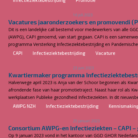
Infectieziektebestrijding
Promotie
16 juli 2023
Vacatures jaaronderzoekers en promovendi (
Dit is een landelijke call bestemd voor medewerkers van alle GG
(AWPG), CAPI genoemd, van start gegaan. CAPI is een samenwerk
programma Versterking Infectieziektebestrijding en Pandemische 
CAPI
Infectieziektebestrijding
Vacature
23 juni 2023
Kwartiermaker programma Infectieziektebestri
Halverwege april 2023 is Anja van der Schoor begonnen als Kwart
afrondende fase van haar promotietraject. Naast haar rol als K
werkplaatsen Publieke gezondheid Infectieziekten. In dit nieuwsbe
AWPG NZH
Infectieziektebestrijding
Kennismakin
25 januari 2023
Consortium AWPG-en Infectieziekten – CAPI – 
Op 9 januari 2023 vond in het kantoor van GGD GHOR Nederland 