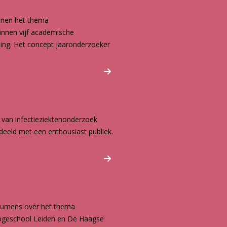
innen het thema
binnen vijf academische
ding. Het concept jaaronderzoeker
 van infectieziektenonderzoek
deeld met een enthousiast publiek.
Lumens over het thema
Hogeschool Leiden en De Haagse