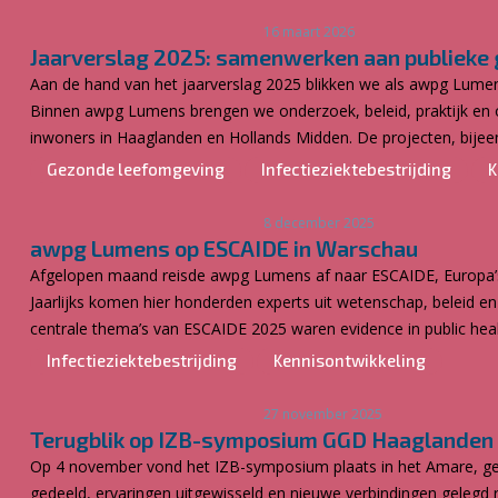
16 maart 2026
Jaarverslag 2025: samenwerken aan publieke 
Aan de hand van het jaarverslag 2025 blikken we als awpg Lumen
Binnen awpg Lumens brengen we onderzoek, beleid, praktijk en on
inwoners in Haaglanden en Hollands Midden. De projecten, bijee
Gezonde leefomgeving
Infectieziektebestrijding
K
8 december 2025
awpg Lumens op ESCAIDE in Warschau
Afgelopen maand reisde awpg Lumens af naar ESCAIDE, Europa’s 
Jaarlijks komen hier honderden experts uit wetenschap, beleid en 
centrale thema’s van ESCAIDE 2025 waren evidence in public healt
Infectieziektebestrijding
Kennisontwikkeling
27 november 2025
Terugblik op IZB-symposium GGD Haaglanden
Op 4 november vond het IZB-symposium plaats in het Amare, ge
gedeeld, ervaringen uitgewisseld en nieuwe verbindingen gelegd