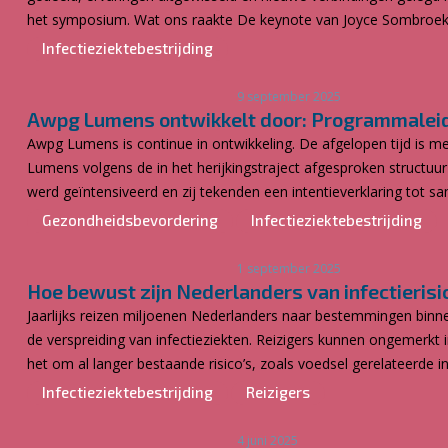
het symposium. Wat ons raakte De keynote van Joyce Sombroek (
Infectieziektebestrijding
9 september 2025
Awpg Lumens ontwikkelt door: Programmaleide
Awpg Lumens is continue in ontwikkeling. De afgelopen tijd is
Lumens volgens de in het herijkingstraject afgesproken structuu
werd geïntensiveerd en zij tekenden een intentieverklaring tot s
Gezondheidsbevordering
Infectieziektebestrijding
1 september 2025
Hoe bewust zijn Nederlanders van infectierisico
Jaarlijks reizen miljoenen Nederlanders naar bestemmingen binnen
de verspreiding van infectieziekten. Reizigers kunnen ongemerkt
het om al langer bestaande risico’s, zoals voedsel gerelateerde i
Infectieziektebestrijding
Reizigers
4 juni 2025