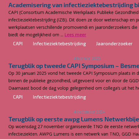
Academisering van infectieziektebestrijding 
CAPI (Consortium Academische Werkplaats Publieke Gezondheid I
infectieziektebestrijding (IZB). Dit doen ze door wetenschap en 
werkplaatsen verschillende promovendi en jaaronderzoekers die z
biedt de mogelijkheid om ...
Lees meer
CAPI
Infectieziektebestrijding
Jaaronderzoeker
4 februari 2025
Terugblik op tweede CAPI Symposium – Besmet
Op 30 januari 2025 vond het tweede CAPI Symposium plaats in de 
binnen de publieke gezondheid, uitgevoerd voor en door de GGD’
Daarnaast bood de dag volop gelegenheid om collega’s uit het hel
CAPI
Infectieziektebestrijding
4 december 2024
Terugblik op eerste awpg Lumens Netwerkbije
Op woensdag 27 november organiseerde TNO de eerste netwerk
infectieziekten. AWPG Lumens is een netwerk van TNO, GGD Ha