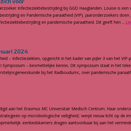
 zich voor
erzoeker Infectieziektebestrijding bij GGD Haaglanden. Louise is een 
tebestrijding en Pandemische paraatheid (VIP). Jaaronderzoekers doen
ectieziektebestrijding en pandemische paraatheid. Dit geeft hen ...
Le
anuari 2024
 – Infectieziekten, opgericht in het kader van pijler 3 van het VIP
API Symposium – besmettelijke kennis. Dit symposium staat in het teke
rstelijnsgeneeskunde bij het Radboudumc, over pandemische paraathe
edigd aan het Erasmus MC Universitair Medisch Centrum. Haar onderzo
trategieën op microbiologische veiligheid,’ werpt nieuw licht op de
s opmerkelijk: eenbedskamers dragen aantoonbaar bij aan het verminde