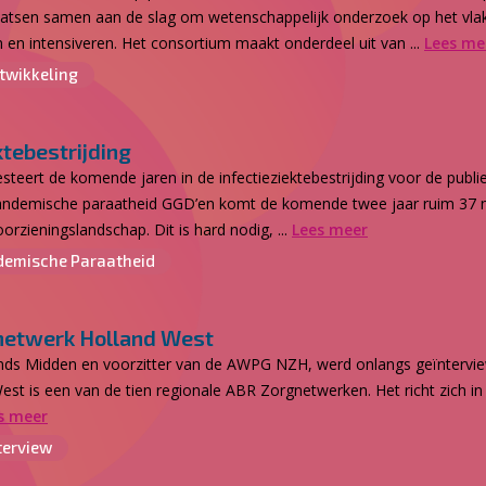
laatsen samen aan de slag om wetenschappelijk onderzoek op het vlak
n en intensiveren. Het consortium maakt onderdeel uit van ...
Lees me
twikkeling
ktebestrijding
steert de komende jaren in de infectieziektebestrijding voor de publ
n pandemische paraatheid GGD’en komt de komende twee jaar ruim 37 m
rzieningslandschap. Dit is hard nodig, ...
Lees meer
emische Paraatheid
gnetwerk Holland West
nds Midden en voorzitter van de AWPG NZH, werd onlangs geïntervie
 is een van de tien regionale ABR Zorgnetwerken. Het richt zich in 
s meer
terview