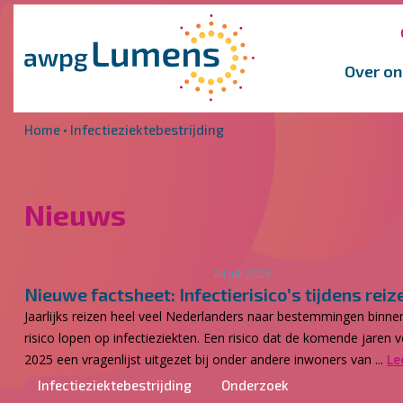
Overslaan en naar de inhoud gaan
Direct naar de hoofdnavigatie
Over on
Home
•
Infectieziektebestrijding
Nieuws
24 juli 2026
Nieuwe factsheet: Infectierisico’s tijdens reiz
Jaarlijks reizen heel veel Nederlanders naar bestemmingen binn
risico lopen op infectieziekten. Een risico dat de komende jaren 
2025 een vragenlijst uitgezet bij onder andere inwoners van ...
Le
Infectieziektebestrijding
Onderzoek