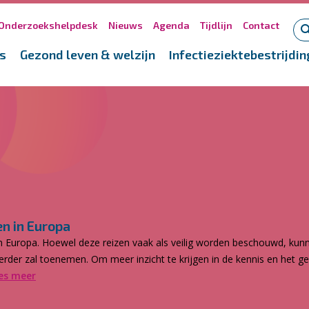
Onderzoekshelpdesk
Nieuws
Agenda
Tijdlijn
Contact
s
Gezond leven & welzijn
Infectieziektebestrijdin
en in Europa
en Europa. Hoewel deze reizen vaak als veilig worden beschouwd, kun
verder zal toenemen. Om meer inzicht te krijgen in de kennis en het g
es meer