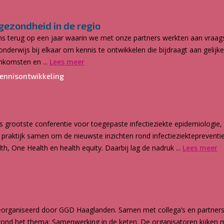
gezondheid in de regio
s terug op een jaar waarin we met onze partners werkten aan vraags
derwijs bij elkaar om kennis te ontwikkelen die bijdraagt aan gelij
nkomsten en ...
Lees meer
ennisontwikkeling
grootste conferentie voor toegepaste infectieziekte epidemiologie,
praktijk samen om de nieuwste inzichten rond infectieziektepreventie 
h, One Health en health equity. Daarbij lag de nadruk ...
Lees meer
organiseerd door GGD Haaglanden. Samen met collega’s en partners 
 rond het thema: Samenwerking in de keten. De organisatoren kijken 