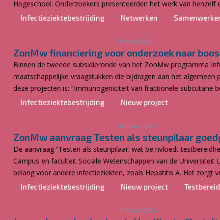
Hogeschool. Onderzoekers presenteerden het werk van henzelf en 
Infectieziektebestrijding
Netwerken
Samenwerke
19 mei 2024
ZonMw financiering voor onderzoek naar boos
Binnen de tweede subsidieronde van het ZonMw programma Infecti
maatschappelijke vraagstukken die bijdragen aan het algemeen pu
deze projecten is: “Immunogeniciteit van fractionele subcutane boo
Infectieziektebestrijding
Nieuw project
24 maart 2024
ZonMw aanvraag Testen als steunpilaar goe
De aanvraag “Testen als steunpilaar: wat beïnvloedt testbereidh
Campus en faculteit Sociale Wetenschappen van de Universiteit L
belang voor andere infectieziekten, zoals Hepatitis A. Het zorgt v
Infectieziektebestrijding
Nieuw project
Testberei
11 maart 2024