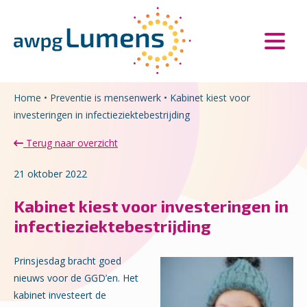
Overslaan en naar de inhoud gaan
Direct naar de hoofdnavigatie
Home
•
Preventie is mensenwerk
•
Kabinet kiest voor
investeringen in infectieziektebestrijding
Terug naar overzicht
21 oktober 2022
Kabinet kiest voor investeringen in
infectieziektebestrijding
Prinsjesdag bracht goed
nieuws voor de GGD’en. Het
kabinet investeert de