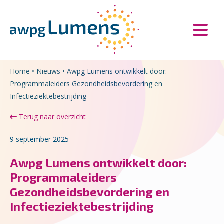
Overslaan en naar de inhoud gaan
Direct naar de hoofdnavigatie
Home
•
Nieuws
•
Awpg Lumens ontwikkelt door:
Programmaleiders Gezondheidsbevordering en
Infectieziektebestrijding
Terug naar overzicht
9 september 2025
Awpg Lumens ontwikkelt door:
Programmaleiders
Gezondheidsbevordering en
Infectieziektebestrijding