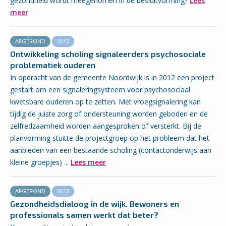
gezondheid wordt meegenomen in de besluitvorming?
Lees
meer
AFGEROND
2013
Ontwikkeling scholing signaleerders psychosociale
problematiek ouderen
In opdracht van de gemeente Noordwijk is in 2012 een project
gestart om een signalering­systeem voor psychosociaal
kwetsbare ouderen op te zetten. Met vroegsignalering kan
tijdig de juiste zorg of ondersteuning worden geboden en de
zelfredzaamheid worden aangesproken of versterkt. Bij de
planvorming stuitte de project­groep op het probleem dat het
aanbieden van een bestaande scholing (contactonderwijs aan
kleine groepjes) ...
Lees meer
AFGEROND
2013
Gezondheidsdialoog in de wijk. Bewoners en
professionals samen werkt dat beter?