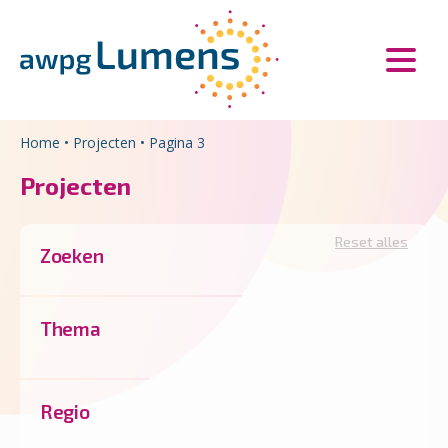
Overslaan en naar de inhoud gaan
Direct naar de hoofdnavigatie
Home
•
Projecten
•
Pagina 3
Projecten
Reset alles
Zoeken
Thema
Regio