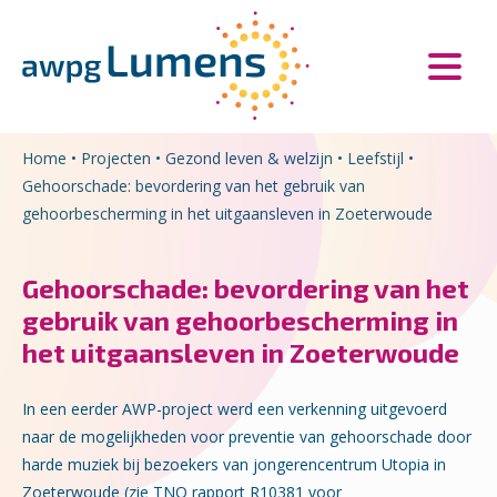
Overslaan en naar de inhoud gaan
Direct naar de hoofdnavigatie
Home
•
Projecten
•
Gezond leven & welzijn
•
Leefstijl
•
Gehoorschade: bevordering van het gebruik van
gehoorbescherming in het uitgaansleven in Zoeterwoude
Gehoorschade: bevordering van het
gebruik van gehoorbescherming in
het uitgaansleven in Zoeterwoude
In een eerder AWP-project werd een verkenning uitgevoerd
naar de mogelijkheden voor preventie van gehoorschade door
harde muziek bij bezoekers van jongerencentrum Utopia in
Zoeterwoude (zie TNO rapport R10381 voor