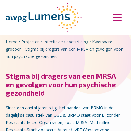
Overslaan en naar de inhoud gaan
Direct naar de hoofdnavigatie
Home
•
Projecten
•
Infectieziektebestrijding
•
Kwetsbare
groepen
•
Stigma bij dragers van een MRSA en gevolgen voor
hun psychische gezondheid
Stigma bij dragers van een MRSA
en gevolgen voor hun psychische
gezondheid
Sinds een aantal jaren stijgt het aandeel van BRMO in de
dagelijkse casuïstiek van GGD’s. BRMO staat voor Bijzonder
Resistente Micro-Organismen, zoals MRSA (Methicilline
Resistente Staphylococcus Aureus), VRE (Vancomycine-