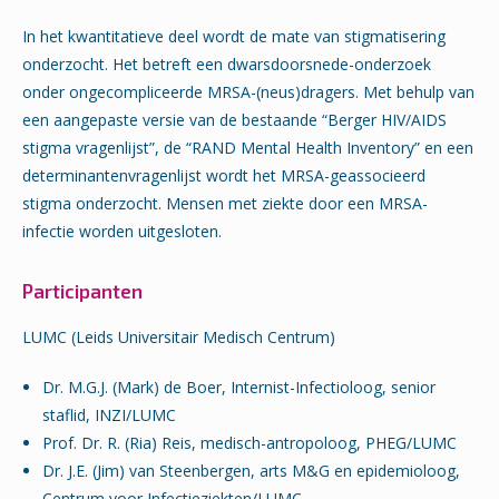
In het kwantitatieve deel wordt de mate van stigmatisering
onderzocht. Het betreft een dwarsdoorsnede-onderzoek
onder ongecompliceerde MRSA-(neus)dragers. Met behulp van
een aangepaste versie van de bestaande “Berger HIV/AIDS
stigma vragenlijst”, de “RAND Mental Health Inventory” en een
determinantenvragenlijst wordt het MRSA-geassocieerd
stigma onderzocht. Mensen met ziekte door een MRSA-
infectie worden uitgesloten.
Participanten
LUMC (Leids Universitair Medisch Centrum)
Dr. M.G.J. (Mark) de Boer, Internist-Infectioloog, senior
staflid, INZI/LUMC
Prof. Dr. R. (Ria) Reis, medisch-antropoloog, PHEG/LUMC
Dr. J.E. (Jim) van Steenbergen, arts M&G en epidemioloog,
Centrum voor Infectieziekten/LUMC