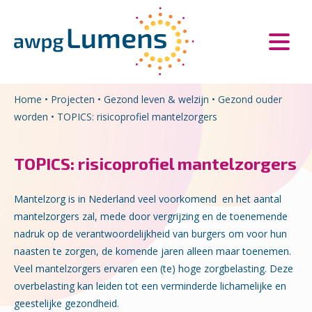
Overslaan en naar de inhoud gaan
Direct naar de hoofdnavigatie
Home
•
Projecten
•
Gezond leven & welzijn
•
Gezond ouder
worden
•
TOPICS: risicoprofiel mantelzorgers
TOPICS: risicoprofiel mantelzorgers
Mantelzorg is in Nederland veel voorkomend en het aantal
mantelzorgers zal, mede door vergrijzing en de toenemende
nadruk op de verantwoordelijkheid van burgers om voor hun
naasten te zorgen, de komende jaren alleen maar toenemen.
Veel mantelzorgers ervaren een (te) hoge zorgbelasting. Deze
overbelasting kan leiden tot een verminderde lichamelijke en
geestelijke gezondheid.