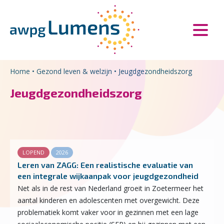
Overslaan en naar de inhoud gaan
Direct naar de hoofdnavigatie
Home
•
Gezond leven & welzijn
•
Jeugdgezondheidszorg
Jeugdgezondheidszorg
LOPEND
2026
Leren van ZAGG: Een realistische evaluatie van
een integrale wijkaanpak voor jeugdgezondheid
Net als in de rest van Nederland groeit in Zoetermeer het
aantal kinderen en adolescenten met overgewicht. Deze
problematiek komt vaker voor in gezinnen met een lage