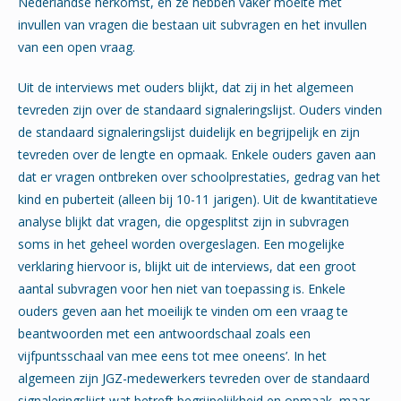
Nederlandse herkomst, en ze hebben vaker moeite met
invullen van vragen die bestaan uit subvragen en het invullen
van een open vraag.
Uit de interviews met ouders blijkt, dat zij in het algemeen
tevreden zijn over de standaard signaleringslijst. Ouders vinden
de standaard signaleringslijst duidelijk en begrijpelijk en zijn
tevreden over de lengte en opmaak. Enkele ouders gaven aan
dat er vragen ontbreken over schoolprestaties, gedrag van het
kind en puberteit (alleen bij 10-11 jarigen). Uit de kwantitatieve
analyse blijkt dat vragen, die opgesplitst zijn in subvragen
soms in het geheel worden overgeslagen. Een mogelijke
verklaring hiervoor is, blijkt uit de interviews, dat een groot
aantal subvragen voor hen niet van toepassing is. Enkele
ouders geven aan het moeilijk te vinden om een vraag te
beantwoorden met een antwoordschaal zoals een
vijfpuntsschaal van mee eens tot mee oneens’. In het
algemeen zijn JGZ-medewerkers tevreden over de standaard
signaleringslijst wat betreft begrijpelijkheid en opmaak, maar