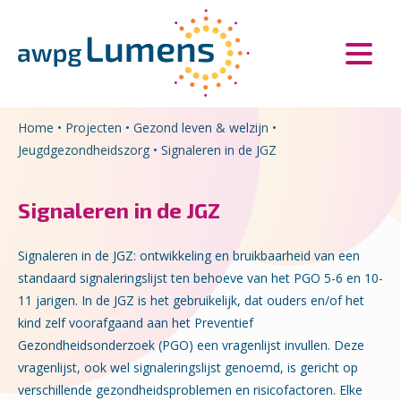
Overslaan en naar de inhoud gaan
Direct naar de hoofdnavigatie
Home
•
Projecten
•
Gezond leven & welzijn
•
Jeugdgezondheidszorg
•
Signaleren in de JGZ
Signaleren in de JGZ
Signaleren in de JGZ: ontwikkeling en bruikbaarheid van een
standaard signaleringslijst ten behoeve van het PGO 5-6 en 10-
11 jarigen. In de JGZ is het gebruikelijk, dat ouders en/of het
kind zelf voorafgaand aan het Preventief
Gezondheidsonderzoek (PGO) een vragenlijst invullen. Deze
vragenlijst, ook wel signaleringslijst genoemd, is gericht op
verschillende gezondheidsproblemen en risicofactoren. Elke