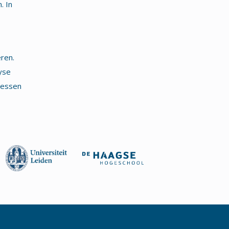
. In
ren.
yse
lessen