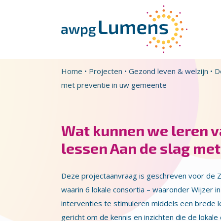
Overslaan en naar de inhoud gaan
Direct naar de hoofdnavigatie
Home
•
Projecten
•
Gezond leven & welzijn
•
D
met preventie in uw gemeente
Wat kunnen we leren 
lessen Aan de slag me
Deze projectaanvraag is geschreven voor de 
waarin 6 lokale consortia – waaronder Wijzer i
interventies te stimuleren middels een brede l
gericht om de kennis en inzichten die de lokal