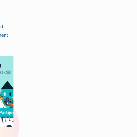
rd
ment