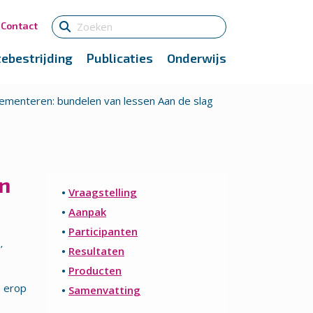
Contact
tebestrijding
Publicaties
Onderwijs
ementeren: bundelen van lessen Aan de slag
n
•
Vraagstelling
•
Aanpak
•
Participanten
’
•
Resultaten
•
Producten
s erop
•
Samenvatting