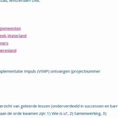
assau, Amsterdam UMC
e gemeenten
reek-Waterland
oners
ierenland
Implementatie Impuls (VIMP) ontvangen (projectnummer
erzicht van geleerde lessen (onderverdeeld in successen en barr
 aan de orde kwamen zijn: 1) Wie is u?, 2) Samenwerking, 3)