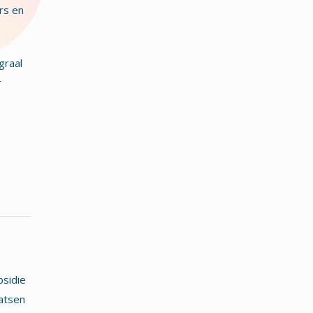
rs en
graal
r
bsidie
atsen