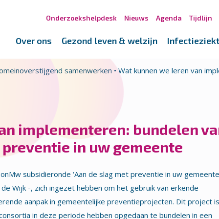
Onderzoekshelpdesk
Nieuws
Agenda
Tijdlijn
Over ons
Gezond leven & welzijn
Infectieziek
omeinoverstijgend samenwerken
•
Wat kunnen we leren van impl
van implementeren: bundelen va
t preventie in uw gemeente
ZonMw subsidieronde ‘Aan de slag met preventie in uw gemeente
n de Wijk -, zich ingezet hebben om het gebruik van erkende
erende aanpak in gemeentelijke preventieprojecten. Dit project i
e consortia in deze periode hebben opgedaan te bundelen in een