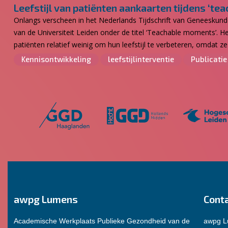
Leefstijl van patiënten aankaarten tijdens ‘t
Onlangs verscheen in het Nederlands Tijdschrift van Geneeskund
van de Universiteit Leiden onder de titel ‘Teachable moments’. He
patiënten relatief weinig om hun leefstijl te verbeteren, omdat ze
Kennisontwikkeling
leefstijlinterventie
Publicatie
awpg Lumens
Cont
Academische Werkplaats Publieke Gezondheid van de
awpg 