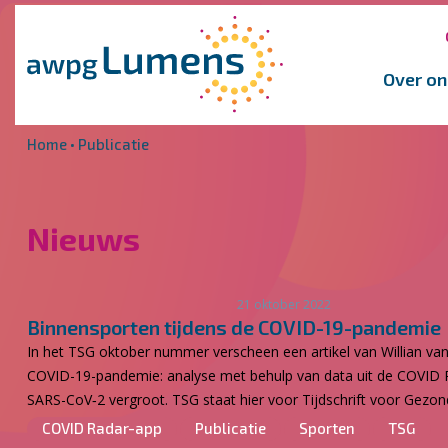
Overslaan en naar de inhoud gaan
Direct naar de hoofdnavigatie
Over on
Home
•
Publicatie
Nieuws
21 oktober 2022
Binnensporten tijdens de COVID-19-pandemie
In het TSG oktober nummer verscheen een artikel van Willian van
COVID-19-pandemie: analyse met behulp van data uit de COVID RA
SARS-CoV‑2 vergroot. TSG staat hier voor Tijdschrift voor Gezo
COVID Radar-app
Publicatie
Sporten
TSG