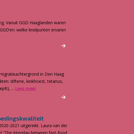
ding. Vanuit GGD Haaglanden waren
ij GGD’en: welke knelpunten ervaren
 migratieachtergrond in Den Haag
ten: difterie, kinkhoest, tetanus,
pB), ...
Lees meer
oedingskwaliteit
20-2021 uitgereikt. Laura van der
l “The interplay between fast-food