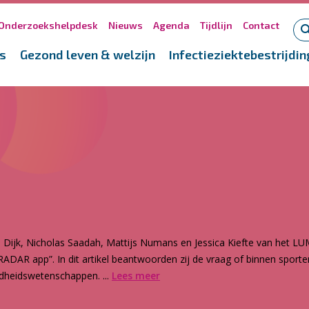
Onderzoekshelpdesk
Nieuws
Agenda
Tijdlijn
Contact
s
Gezond leven & welzijn
Infectieziektebestrijdin
 Dijk, Nicholas Saadah, Mattijs Numans en Jessica Kiefte van het LU
DAR app”. In dit artikel beantwoorden zij de vraag of binnen sporte
ndheidswetenschappen. ...
Lees meer