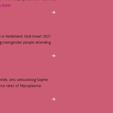
s meer
 in Nederland. Eind maart 2021
ong transgender people attending
einde, arts-seksuoloog Sophie
nce rates of Mycoplasma