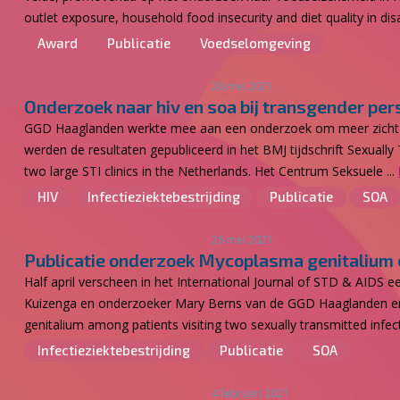
outlet exposure, household food insecurity and diet quality in dis
Award
Publicatie
Voedselomgeving
26 mei 2021
Onderzoek naar hiv en soa bij transgender p
GGD Haaglanden werkte mee aan een onderzoek om meer zicht te
werden de resultaten gepubliceerd in het BMJ tijdschrift Sexually
two large STI clinics in the Netherlands. Het Centrum Seksuele ...
HIV
Infectieziektebestrijding
Publicatie
SOA
26 mei 2021
Publicatie onderzoek Mycoplasma genitalium e
Half april verscheen in het International Journal of STD & AID
Kuizenga en onderzoeker Mary Berns van de GGD Haaglanden e
genitalium among patients visiting two sexually transmitted infec
Infectieziektebestrijding
Publicatie
SOA
4 februari 2021