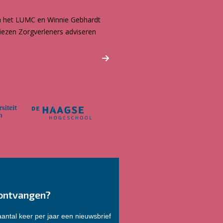
van het LUMC en Winnie Gebhardt
dviezen Zorgverleners adviseren
ontvangen?
antal keer per jaar een nieuwsbrief