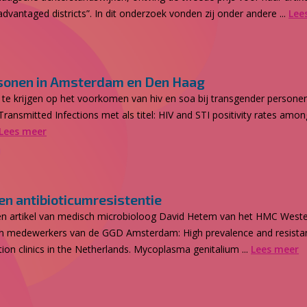
advantaged districts”. In dit onderzoek vonden zij onder andere ...
Lee
ersonen in Amsterdam en Den Haag
 krijgen op het voorkomen van hiv en soa bij transgender personen
 Transmitted Infections met als titel: HIV and STI positivity rates am
Lees meer
n antibioticumresistentie
S een artikel van medisch microbioloog David Hetem van het HMC West
n medewerkers van de GGD Amsterdam: High prevalence and resista
tion clinics in the Netherlands. Mycoplasma genitalium ...
Lees meer