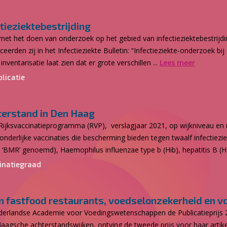
tieziektebestrijding
 met het doen van onderzoek op het gebied van infectieziektebestrij
erden zij in het Infectieziekte Bulletin: “Infectieziekte-onderzoek b
nventarisatie laat zien dat er grote verschillen ...
Lees meer
licatie
terstand in Den Haag
jksvaccinatieprogramma (RVP), verslagjaar 2021, op wijkniveau en
nderlijke vaccinaties die bescherming bieden tegen twaalf infectieziek
BMR’ genoemd), Haemophilus influenzae type b (Hib), hepatitis B (He
inatiegraad
aan fastfood restaurants, voedselonzekerheid en v
rlandse Academie voor Voedingswetenschappen de Publicatieprijs 20
agsche achterstandswijken, ontving de tweede prijs voor haar artike