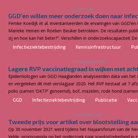
26 juni 2022
GGD’en willen meer onderzoek doen naar infec
Femke Koedijk et al. inventariseerden de ervaringen van GGD’en
Marieke Heinen en Roelien Beuker betrokken. De resultaten publice
zij en hoe kan het beter?”. Verschillen in onderzoekscapaciteit De i
Infectieziektebestrijding
Kennisinfrastructuur
Pub
17 december 2021
Lagere RVP vaccinatiegraad in wijken met ach
Epidemiologen van GGD Haaglanden analyseerden data van het Ri
en vergeleken dit met verslagjaar 2020. Het RVP bestaat uit 7 afzo
polio (samen ‘DKTP’ genoemd), bof, mazelen, rode hond (samen ‘
GGD
Infectieziektebestrijding
Publicatie
Vacc
6 december 2021
Tweede prijs voor artikel over blootstelling 
Op 30 november 2021 werd tijdens het Najaarsforum van de Nede
Velde, promovenda op het onderzoek naar voedselzekerheid in Ha