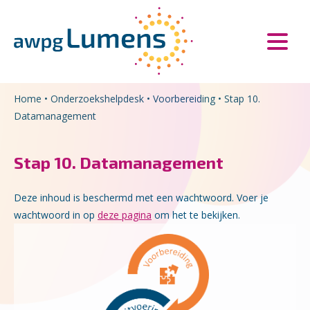
Overslaan en naar de inhoud gaan
Direct naar de hoofdnavigatie
Home
•
Onderzoekshelpdesk
•
Voorbereiding
•
Stap 10.
Datamanagement
Stap 10. Datamanagement
Deze inhoud is beschermd met een wachtwoord. Voer je
wachtwoord in op
deze pagina
om het te bekijken.