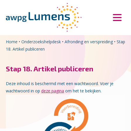
Overslaan en naar de inhoud gaan
Direct naar de hoofdnavigatie
Home
•
Onderzoekshelpdesk
•
Afronding en verspreiding
•
Stap
18. Artikel publiceren
Stap 18. Artikel publiceren
Deze inhoud is beschermd met een wachtwoord. Voer je
wachtwoord in op
deze pagina
om het te bekijken.