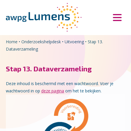
Overslaan en naar de inhoud gaan
Direct naar de hoofdnavigatie
Home
•
Onderzoekshelpdesk
•
Uitvoering
•
Stap 13.
Dataverzameling
Stap 13. Dataverzameling
Deze inhoud is beschermd met een wachtwoord. Voer je
wachtwoord in op
deze pagina
om het te bekijken.