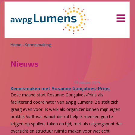
Overslaan en naar de inhoud gaan
Direct naar de hoofdnavigatie
Home
•
Kennismaking
Nieuws
12 januari 2026
Kennismaken met Rosanne Gonçalves-Prins
Deze maand start Rosanne Gonçalves-Prins als
faciliterend coördinator van awpg Lumens. Ze stelt zich
graag even voor. Ik werk als organizer binnen mijn eigen
praktijk ViaRosa. Vanuit die rol help ik mensen grip te
krijgen op spullen, taken en tijd, met als uitgangspunt dat
overzicht en structuur ruimte maken voor wat echt