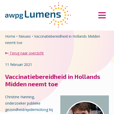
Overslaan en naar de inhoud gaan
Direct naar de hoofdnavigatie
Home
•
Nieuws
•
Vaccinatiebereidheid in Hollands Midden
neemt toe
Terug naar overzicht
11 februari 2021
Vaccinatiebereidheid in Hollands
Midden neemt toe
Christine Hanning,
onderzoeker publieke
gezondheid/epidemioloog bij