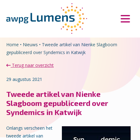
Overslaan en naar de inhoud gaan
Direct naar de hoofdnavigatie
Home
•
Nieuws
•
Tweede artikel van Nienke Slagboom
gepubliceerd over Syndemics in Katwijk
Terug naar overzicht
29 augustus 2021
Tweede artikel van Nienke
Slagboom gepubliceerd over
Syndemics in Katwijk
Onlangs verscheen het
tweede artikel van