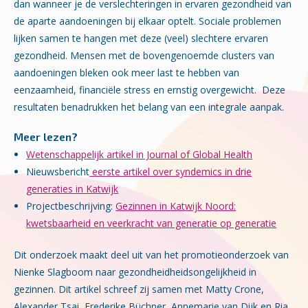
dan wanneer je de verslechteringen in ervaren gezondheid van
de aparte aandoeningen bij elkaar optelt. Sociale problemen
lijken samen te hangen met deze (veel) slechtere ervaren
gezondheid. Mensen met de bovengenoemde clusters van
aandoeningen bleken ook meer last te hebben van
eenzaamheid, financiële stress en ernstig overgewicht. Deze
resultaten benadrukken het belang van een integrale aanpak.
Meer lezen?
Wetenschappelijk artikel in Journal of Global Health
Nieuwsbericht
eerste artikel over syndemics in drie
generaties in Katwijk
Projectbeschrijving:
Gezinnen in Katwijk Noord:
kwetsbaarheid en veerkracht van generatie op generatie
Dit onderzoek maakt deel uit van het promotieonderzoek van
Nienke Slagboom naar gezondheidheidsongelijkheid in
gezinnen. Dit artikel schreef zij samen met Matty Crone,
Alexander Tsai, Frederike Büchner, Annemarie van Dijk en Ria