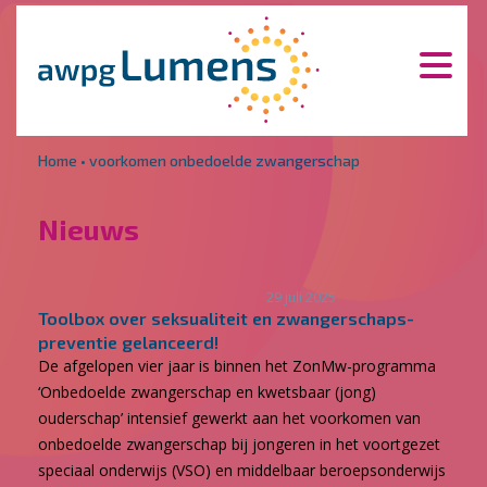
Overslaan en naar de inhoud gaan
Direct naar de hoofdnavigatie
Home
•
voorkomen onbedoelde zwangerschap
Nieuws
29 juli 2025
Toolbox over seksualiteit en zwangerschaps­
preventie gelanceerd!
De afgelopen vier jaar is binnen het ZonMw-programma
‘Onbedoelde zwangerschap en kwetsbaar (jong)
ouderschap’ intensief gewerkt aan het voorkomen van
onbedoelde zwangerschap bij jongeren in het voortgezet
speciaal onderwijs (VSO) en middelbaar beroepsonderwijs