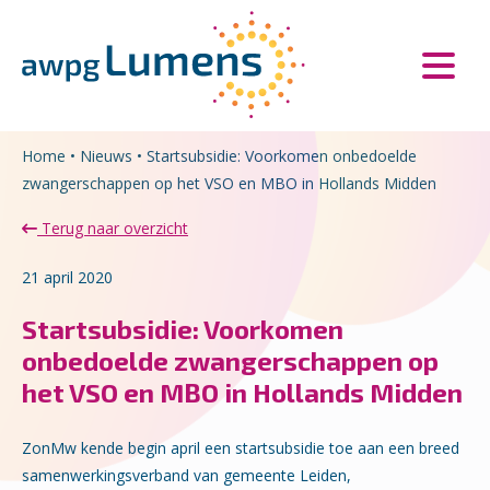
Overslaan en naar de inhoud gaan
Direct naar de hoofdnavigatie
Home
•
Nieuws
•
Startsubsidie: Voorkomen onbedoelde
zwangerschappen op het VSO en MBO in Hollands Midden
Terug naar overzicht
21 april 2020
Startsubsidie: Voorkomen
onbedoelde zwangerschappen op
het VSO en MBO in Hollands Midden
ZonMw kende begin april een startsubsidie toe aan een breed
samenwerkingsverband van gemeente Leiden,