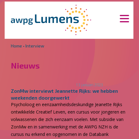
Overslaan en naar de inhoud gaan
Direct naar de hoofdnavigatie
Home
•
Interview
Nieuws
13 januari 2023
ZonMw interviewt Jeannette Rijks: we hebben
weekenden doorgewerkt
Psycholoog en eenzaamheidsdeskundige Jeanette Rijks
ontwikkelde Creatief Leven, een cursus voor jongeren en
volwassenen die zich eenzaam voelen. Met subsidie van
ZonMw en in samenwerking met de AWPG NZH is de
cursus nu erkend en opgenomen in de Databank