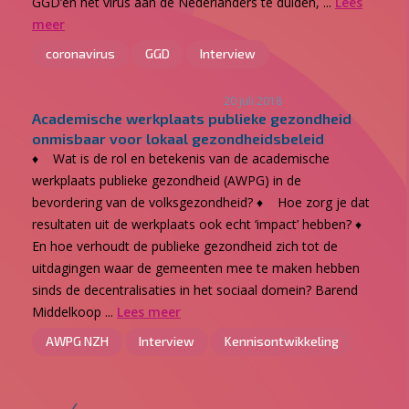
GGD’en het virus aan de Nederlanders te duiden, ...
Lees
meer
coronavirus
GGD
Interview
20 juli 2018
Academische werkplaats publieke gezondheid
onmisbaar voor lokaal gezondheidsbeleid
♦ Wat is de rol en betekenis van de academische
werkplaats publieke gezondheid (AWPG) in de
bevordering van de volksgezondheid? ♦ Hoe zorg je dat
resultaten uit de werkplaats ook echt ‘impact’ hebben? ♦
En hoe verhoudt de publieke gezondheid zich tot de
uitdagingen waar de gemeenten mee te maken hebben
sinds de decentralisaties in het sociaal domein? Barend
Middelkoop ...
Lees meer
AWPG NZH
Interview
Kennisontwikkeling