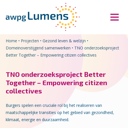
Overslaan en naar de inhoud gaan
Direct naar de hoofdnavigatie
Home
•
Projecten
•
Gezond leven & welzijn
•
Domeinoverstijgend samenwerken
•
TNO onderzoeksproject
Better Together – Empowering citizen collectives
TNO onderzoeksproject Better
Together – Empowering citizen
collectives
Burgers spelen een cruciale rol bij het realiseren van
maatschappelijke transities op het gebied van gezondheid,
klimaat, energie en duurzaamheid.