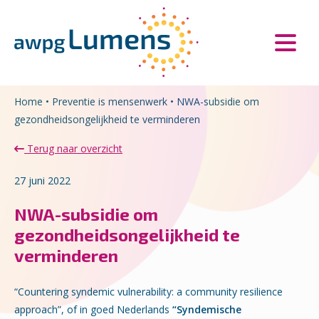
Overslaan en naar de inhoud gaan
Direct naar de hoofdnavigatie
Home
•
Preventie is mensenwerk
•
NWA-subsidie om
gezondheidsongelijkheid te verminderen
Terug naar overzicht
27 juni 2022
NWA-subsidie om
gezondheidsongelijkheid te
verminderen
“Countering syndemic vulnerability: a community resilience
approach”, of in goed Nederlands
“Syndemische