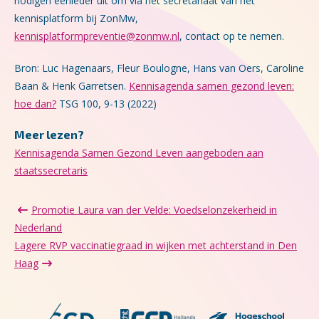
nodigen eenieder uit om via het secretariaat van het
kennisplatform bij ZonMw,
kennisplatformpreventie@zonmw.nl
, contact op te nemen.
Bron: Luc Hagenaars, Fleur Boulogne, Hans van Oers, Caroline
Baan & Henk Garretsen.
Kennisagenda samen gezond leven:
hoe dan?
TSG 100, 9-13 (2022)
Meer lezen?
Kennisagenda Samen Gezond Leven aangeboden aan
staatssecretaris
Promotie Laura van der Velde: Voedselonzekerheid in
Nederland
Lagere RVP vaccinatiegraad in wijken met achterstand in Den
Haag