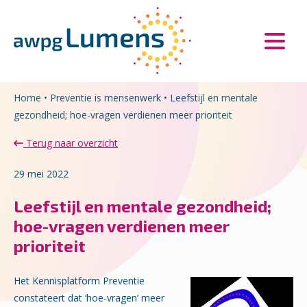
Overslaan en naar de inhoud gaan
Direct naar de hoofdnavigatie
Home
•
Preventie is mensenwerk
•
Leefstijl en mentale
gezondheid; hoe-vragen verdienen meer prioriteit
Terug naar overzicht
29 mei 2022
Leefstijl en mentale gezondheid;
hoe-vragen verdienen meer
prioriteit
Het Kennisplatform Preventie
constateert dat ‘hoe-vragen’ meer