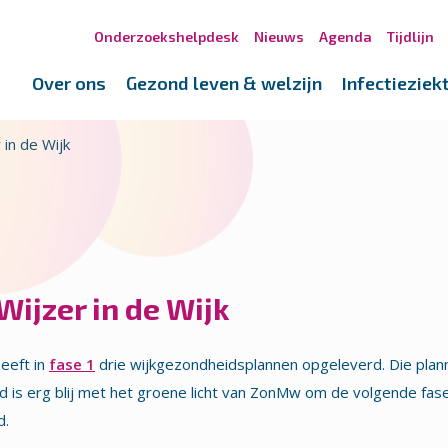
Onderzoekshelpdesk
Nieuws
Agenda
Tijdlijn
Over ons
Gezond leven & welzijn
Infectieziek
 in de Wijk
Wijzer in de Wijk
eeft in
fase 1
drie wijkgezondheidsplannen opgeleverd. Die plann
is erg blij met het groene licht van ZonMw om de volgende fase 
d.