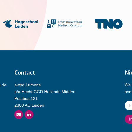
Contact
Ni
n de
awpg Lumens
We 
p/a Hecht GGD Hollands Midden
over
Postbus 121
E-
2300 AC Leiden
mai