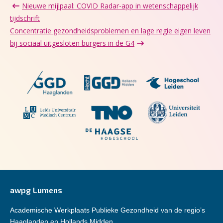
Nieuwe mijlpaal: COVID Radar-app in wetenschappelijk
tijdschrift
Concentratie gezondheidsproblemen en lage regie eigen leven
bij sociaal uitgesloten burgers in de G4
awpg Lumens
Academische Werkplaats Publieke Gezondheid van de regio’s
Haaglanden en Hollands Midden.