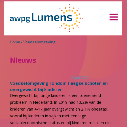
Overslaan en naar de inhoud gaan
Direct naar de hoofdnavigatie
Home
•
Voedselomgeving
Nieuws
28 juni 2022
Voedselomgeving rondom Haagse scholen en
overgewicht bij kinderen
Overgewicht bij jonge kinderen is een toenemend
probleem in Nederland. In 2019 had 13,2% van de
kinderen van 4-17 jaar overgewicht en 2,1% obesitas.
Vooral bij kinderen in wijken met een lage
sociaaleconomische status en bij kinderen met een niet-