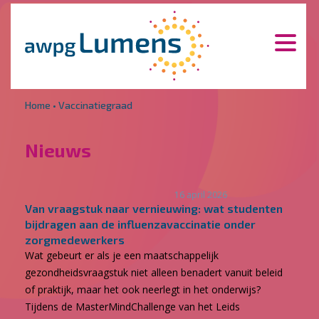
Overslaan en naar de inhoud gaan
Direct naar de hoofdnavigatie
Home
•
Vaccinatiegraad
Nieuws
16 april 2026
Van vraagstuk naar vernieuwing: wat studenten
bijdragen aan de influenzavaccinatie onder
zorgmedewerkers
Wat gebeurt er als je een maatschappelijk
gezondheidsvraagstuk niet alleen benadert vanuit beleid
of praktijk, maar het ook neerlegt in het onderwijs?
Tijdens de MasterMindChallenge van het Leids