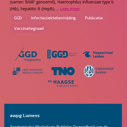
(samen ‘BMR’ genoemd), Haemophilus influenzae type b
(Hib), hepatitis B (HepB), ...
Lees meer
GGD
Infectieziektebestrijding
Publicatie
Vaccinatiegraad
awpg Lumens
Academische Werkplaats Publieke Gezondheid van de