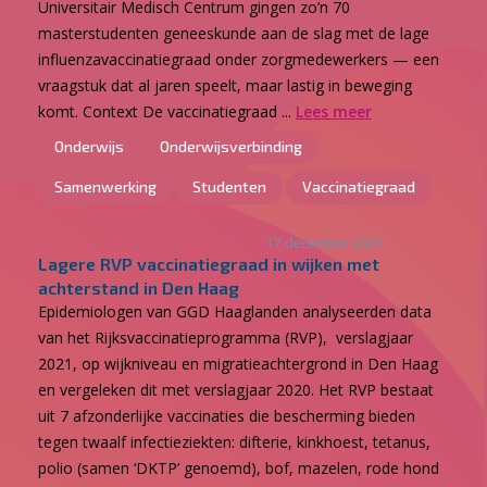
Universitair Medisch Centrum gingen zo’n 70
masterstudenten geneeskunde aan de slag met de lage
influenzavaccinatiegraad onder zorgmedewerkers — een
vraagstuk dat al jaren speelt, maar lastig in beweging
komt. Context De vaccinatiegraad ...
Lees meer
Onderwijs
Onderwijsverbinding
Samenwerking
Studenten
Vaccinatiegraad
17 december 2021
Lagere RVP vaccinatiegraad in wijken met
achterstand in Den Haag
Epidemiologen van GGD Haaglanden analyseerden data
van het Rijksvaccinatieprogramma (RVP), verslagjaar
2021, op wijkniveau en migratieachtergrond in Den Haag
en vergeleken dit met verslagjaar 2020. Het RVP bestaat
uit 7 afzonderlijke vaccinaties die bescherming bieden
tegen twaalf infectieziekten: difterie, kinkhoest, tetanus,
polio (samen ‘DKTP’ genoemd), bof, mazelen, rode hond