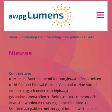
Overslaan en naar de inhoud gaan
Direct naar de hoofdnavigatie
Home
•
Uitsluiting en ontmoeting in de publieke ruimte
Nieuws
26 januari 2023
Kort nieuws
► Mark de Boer benoemd tot hoogleraar Infectieziekten
► 16 februari Festival Gezond Verstand ► Hoe sociaal
epidemiologisch onderzoek bijdraagt aan
gezondheidsverschillen ► Beleidsmakers moeten zich
bewuster worden van hun eigen mensbeelden ►
Schulden aanpakken met zorggeld loont – white paper