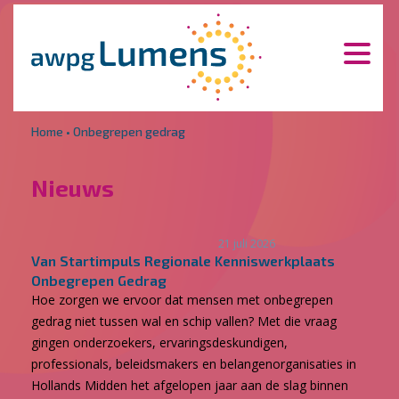
Overslaan en naar de inhoud gaan
Direct naar de hoofdnavigatie
Home
•
Onbegrepen gedrag
Nieuws
21 juli 2026
Van Startimpuls Regionale Kenniswerkplaats
Onbegrepen Gedrag
Hoe zorgen we ervoor dat mensen met onbegrepen
gedrag niet tussen wal en schip vallen? Met die vraag
gingen onderzoekers, ervaringsdeskundigen,
professionals, beleidsmakers en belangenorganisaties in
Hollands Midden het afgelopen jaar aan de slag binnen