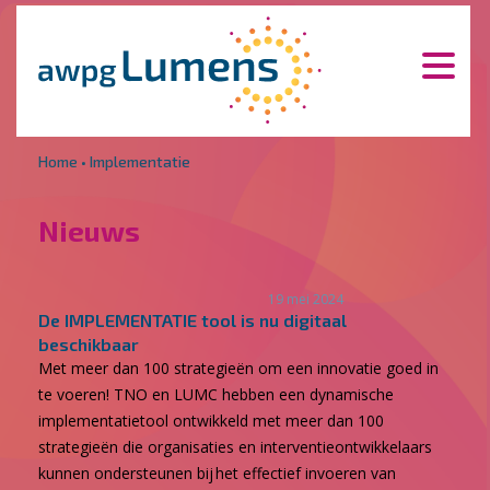
Overslaan en naar de inhoud gaan
Direct naar de hoofdnavigatie
Home
•
Implementatie
Nieuws
19 mei 2024
De IMPLEMENTATIE tool is nu digitaal
beschikbaar
Met meer dan 100 strategieën om een innovatie goed in
te voeren! TNO en LUMC hebben een dynamische
implementatietool ontwikkeld met meer dan 100
strategieën die organisaties en interventieontwikkelaars
kunnen ondersteunen bij het effectief invoeren van