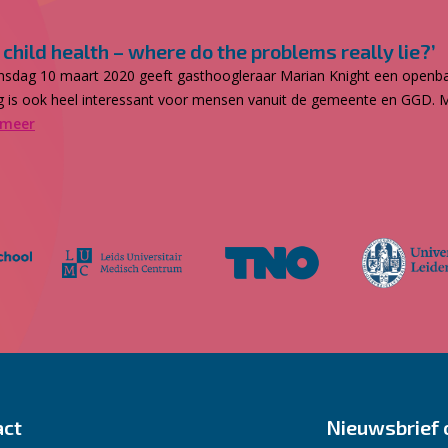
child health – where do the problems really lie?’
 dinsdag 10 maart 2020 geeft gasthoogleraar Marian Knight een openb
zing is ook heel interessant voor mensen vanuit de gemeente en GGD.
 meer
act
Nieuwsbrief 