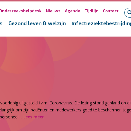
Onderzoekshelpdesk
Nieuws
Agenda
Tijdlijn
Contact
s
Gezond leven & welzijn
Infectieziektebestrijdin
s voorlopig uitgesteld i.v.m. Coronavirus. De lezing stond gepland op 
belangrijk om zijn patiënten en medewerkers goed te beschermen tegen
personeel ...
Lees meer