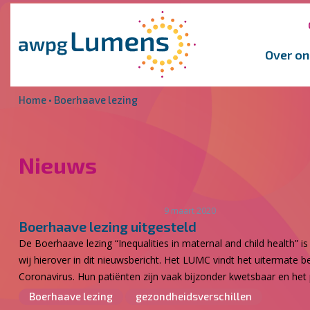
Overslaan en naar de inhoud gaan
Direct naar de hoofdnavigatie
Over on
Home
•
Boerhaave lezing
Nieuws
9 maart 2020
Boerhaave lezing uitgesteld
De Boerhaave lezing “Inequalities in maternal and child health” i
wij hierover in dit nieuwsbericht. Het LUMC vindt het uitermate 
Coronavirus. Hun patiënten zijn vaak bijzonder kwetsbaar en het 
Boerhaave lezing
gezondheidsverschillen