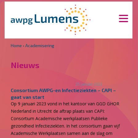
Overslaan en naar de inhoud gaan
Direct naar de hoofdnavigatie
Home
•
Academisering
Nieuws
25 januari 2023
Consortium AWPG-en Infectieziekten – CAPI –
gaat van start
Op 9 januari 2023 vond in het kantoor van GGD GHOR
Nederland in Utrecht de aftrap plaats van CAPI:
Consortium Academische werkplaatsen Publieke
gezondheid Infectieziekten. In het consortium gaan vijf
Academische Werkplaatsen samen aan de slag om