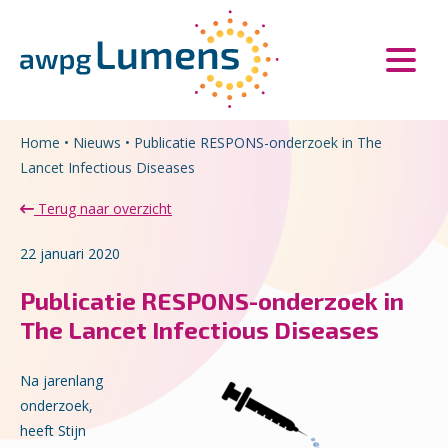
Overslaan en naar de inhoud gaan
Direct naar de hoofdnavigatie
Home
•
Nieuws
•
Publicatie RESPONS-onderzoek in The
Lancet Infectious Diseases
Terug naar overzicht
22 januari 2020
Publicatie RESPONS-onderzoek in
The Lancet Infectious Diseases
Na jarenlang
onderzoek,
heeft Stijn