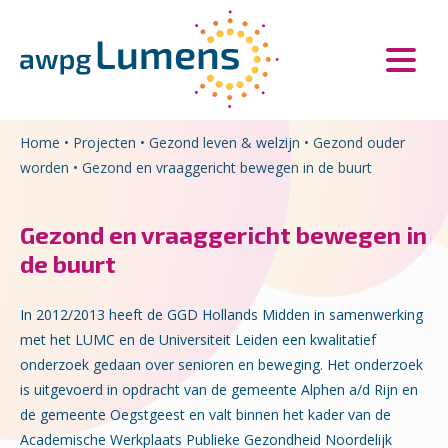
Overslaan en naar de inhoud gaan
Direct naar de hoofdnavigatie
Home
•
Projecten
•
Gezond leven & welzijn
•
Gezond ouder
worden
•
Gezond en vraaggericht bewegen in de buurt
Gezond en vraaggericht bewegen in
de buurt
In 2012/2013 heeft de GGD Hollands Midden in samenwerking
met het LUMC en de Universiteit Leiden een kwalitatief
onderzoek gedaan over senioren en beweging. Het onderzoek
is uitgevoerd in opdracht van de gemeente Alphen a/d Rijn en
de gemeente Oegstgeest en valt binnen het kader van de
Academische Werkplaats Publieke Gezondheid Noordelijk