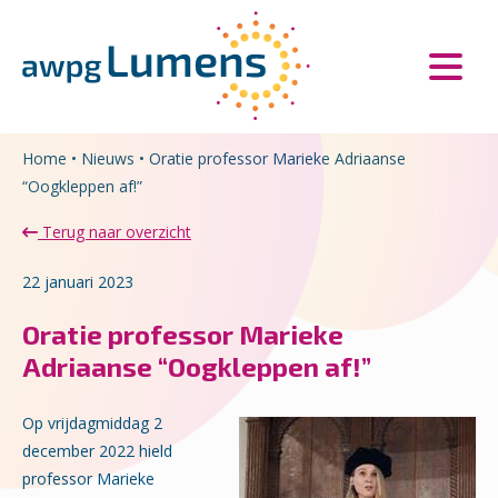
Overslaan en naar de inhoud gaan
Direct naar de hoofdnavigatie
Home
•
Nieuws
•
Oratie professor Marieke Adriaanse
“Oogkleppen af!”
Terug naar overzicht
22 januari 2023
Oratie professor Marieke
Adriaanse “Oogkleppen af!”
Op vrijdagmiddag 2
december 2022 hield
professor Marieke