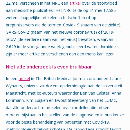
22 mei verscheen in het NRC een
artikel
over de ‘stortvloed
aan medische publicaties’. Het NRC telde op 21 mei 17.585
wetenschappelijke artikelen in tijdschriften of op
preprintservers die de termen ‘Covid-19’ (naam van de ziekte),
‘SARS-CoV-2’ (naam van het nieuwe coronavirus) of ‘2019-
nCoV’ (de eerdere naam van het virus) bevatten, waarvan
2.629 in de voorgaande week gepubliceerd waren. Inmiddels
zijn er meer artikelen verschenen dan een mens kan lezen.
Niet alle onderzoek is even bruikbaar
In een
artikel
in The British Medical Journal concludeert Laure
Wynants, universitair docent epidemiologie aan de Universiteit
Maastricht, met co-auteurs waaronder Ben van Calster, Anna
Lohmann, Kim Luijken en Ewout Steyerberg van het LUMC,
dat álle onderzochte artikelen over modellen die artsen
moeten bijstaan in het stellen van de diagnose en in hun keuze
voor de beste behandeling van patiënten met Covid-19,
methodologisch tekort schoten. De rapportage schoot tekort,