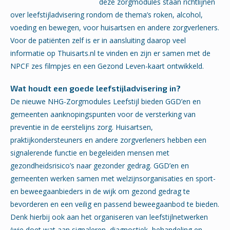
deze zorgmodules staan richtlijnen
over leefstijladvisering rondom de thema’s roken, alcohol,
voeding en bewegen, voor huisartsen en andere zorgverleners.
Voor de patiënten zelf is er in aansluiting daarop veel
informatie op Thuisarts.nl te vinden en zijn er samen met de
NPCF zes filmpjes en een Gezond Leven-kaart ontwikkeld.
Wat houdt een goede leefstijladvisering in?
De nieuwe NHG-Zorgmodules Leefstijl bieden GGD’en en
gemeenten aanknopingspunten voor de versterking van
preventie in de eerstelijns zorg. Huisartsen,
praktijkondersteuners en andere zorgverleners hebben een
signalerende functie en begeleiden mensen met
gezondheidsrisico’s naar gezonder gedrag. GGD’en en
gemeenten werken samen met welzijnsorganisaties en sport-
en beweegaanbieders in de wijk om gezond gedrag te
bevorderen en een veilig en passend beweegaanbod te bieden.
Denk hierbij ook aan het organiseren van leefstijlnetwerken
(wie doet wat aan signaleren, diagnostiek, behandeling en