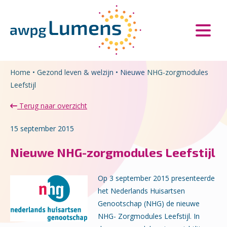
Overslaan en naar de inhoud gaan
Direct naar de hoofdnavigatie
Home
•
Gezond leven & welzijn
•
Nieuwe NHG-zorgmodules
Leefstijl
Terug naar overzicht
15 september 2015
Nieuwe NHG-zorgmodules Leefstijl
Op 3 september 2015 presenteerde
het Nederlands Huisartsen
Genootschap (NHG) de nieuwe
NHG- Zorgmodules Leefstijl. In