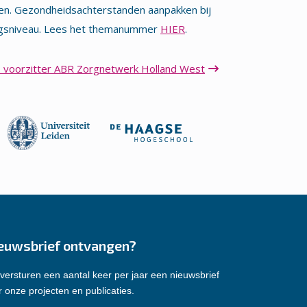
even. Gezondheidsachterstanden aanpakken bij
dingsniveau. Lees het themanummer
HIER
.
, voorzitter ABR Zorgnetwerk Holland West
euwsbrief ontvangen?
versturen een aantal keer per jaar een nieuwsbrief
 onze projecten en publicaties.