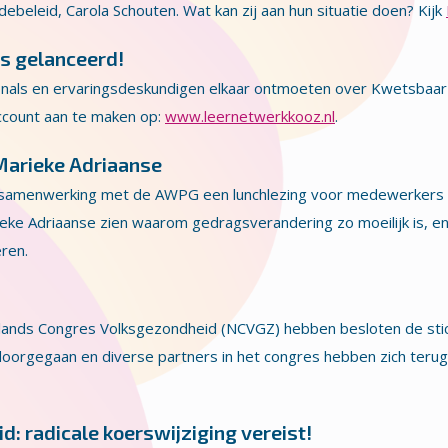
beleid, Carola Schouten. Wat kan zij aan hun situatie doen? Kijk
is gelanceerd!
ionals en ervaringsdeskundigen elkaar ontmoeten over Kwetsba
count aan te maken op:
www.leernetwerkkooz.nl
.
Marieke Adriaanse
 samenwerking met de AWPG een lunchlezing voor medewerkers v
arieke Adriaanse zien waarom gedragsverandering zo moeilijk is, e
ren.
lands Congres Volksgezondheid (NCVGZ) hebben besloten de sti
 doorgegaan en diverse partners in het congres hebben zich terug
: radicale koerswijziging vereist!