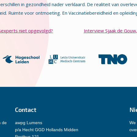
erschillen in gezondheid nader verklaard. De realiteit van overl
heid. Ruimte voor ontmoeting. En Vaccinatiebereidheid en oplei
experts niet opgevolgd?
Interview Sjaak de Gouw
Contact
Ni
n de
awpg Lumens
We 
p/a Hecht GGD Hollands Midden
over
Postbus 121