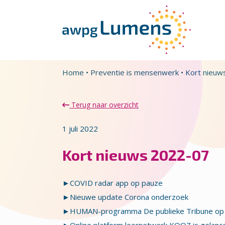
Overslaan en naar de inhoud gaan
Direct naar de hoofdnavigatie
Home
•
Preventie is mensenwerk
•
Kort nieuw
Terug naar overzicht
1 juli 2022
Kort nieuws 2022-07
►COVID radar app op pauze
►Nieuwe update Corona onderzoek
►HUMAN-programma De publieke Tribune op 