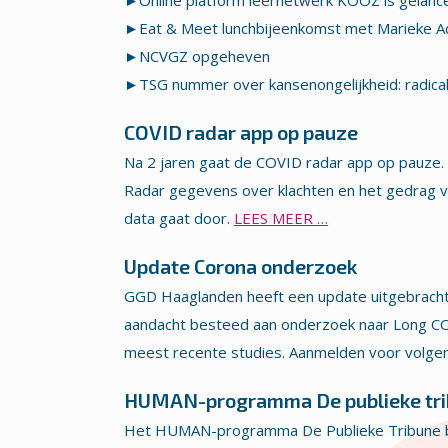
►Online platform leernetwerk KOOZ is gelanc
►Eat & Meet lunchbijeenkomst met Marieke A
►NCVGZ opgeheven
►TSG nummer over kansenongelijkheid: radicale
COVID radar app op pauze
Na 2 jaren gaat de COVID radar app op pauze.
Radar gegevens over klachten en het gedrag v
data gaat door.
LEES MEER …
Update Corona onderzoek
GGD Haaglanden heeft een update uitgebracht 
aandacht besteed aan onderzoek naar Long CO
meest recente studies. Aanmelden voor volgen
HUMAN-programma De publieke trib
Het HUMAN-programma De Publieke Tribune be