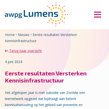
Overslaan en naar de inhoud gaan
Direct naar de hoofdnavigatie
Home
•
Nieuws
•
Eerste resultaten Versterken
Kennisinfrastructuur
Terug naar overzicht
4 juni 2024
Eerste resultaten Versterken
Kennisinfrastructuur
Het afgelopen jaar is met subsidie van ZonMw een
leernetwerk opgezet dat bijdraagt aan betere
kennisuitwisseling op het gebied van preventie en