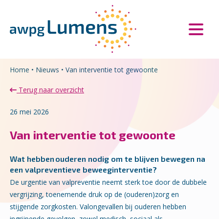
Overslaan en naar de inhoud gaan
Direct naar de hoofdnavigatie
Home
•
Nieuws
•
Van interventie tot gewoonte
Terug naar overzicht
26 mei 2026
Van interventie tot gewoonte
Wat hebben ouderen nodig om te blijven bewegen na
een valpreventieve beweeginterventie?
De urgentie van valpreventie neemt sterk toe door de dubbele
vergrijzing, toenemende druk op de (ouderen)zorg en
stijgende zorgkosten. Valongevallen bij ouderen hebben
ingrijpende gevolgen, zowel medisch, sociaal als