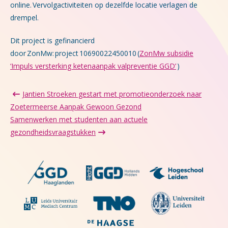
online. Vervolgactiviteiten op dezelfde locatie verlagen de
drempel.
Dit project is gefinancierd
door ZonMw:
project 10690022450010 (
ZonMw subsidie
‘Impuls versterking ketenaanpak valpreventie GGD’
)
Jantien Stroeken gestart met promotieonderzoek naar
Zoetermeerse Aanpak Gewoon Gezond
Samenwerken met studenten aan actuele
gezondheidsvraagstukken