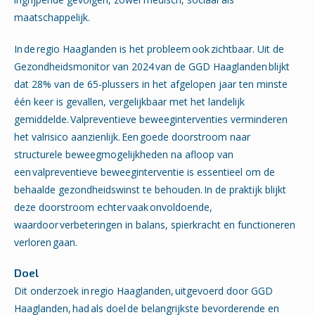
maatschappelijk.
In
de
regio Haaglanden is het probleem
ook
zichtbaar. Uit de
Gezondheidsmonitor van 2024
van de GGD Haaglanden
blijkt
dat 28% van de 65-plussers in het afgelopen jaar ten minste
één keer is gevallen, vergelijkbaar met het landelijk
gemiddelde. Valpreventieve beweeginterventies verminderen
het valrisico aanzienlijk. Een
goede doorstroom naar
structurele beweegmogelijkheden na afloop van
een
valpreventieve beweeginterventie is essentieel om de
behaalde gezondheidswinst te behouden.
In de praktijk blijkt
deze doorstroom echter
vaak
onvoldoende,
waardoor
verbeteringen in balans, spierkracht en functioneren
verloren
gaan.
Doel
Dit onderzoek in regio Haaglanden, uitgevoerd door GGD
Haaglanden, had als doel de belangrijkste bevorderende en