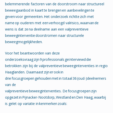
belemmerende factoren van de doorstroom naar structureel
beweegaanbod in kaart te brengen en aanbevelingen te
geven voor gemeenten. Het onderzoek richtte zich met
name op ouderen met een verhoogd valrisico, waarvan de
wens is dat ze na deelname aan een valpreventieve
beweeginterventie doorstromen naar structurele
beweegmogelijkheden.
Voor het beantwoorden van deze
onderzoeksvraag
zijn
9 professionals
geïnterviewd
die
betrokken zijn bij de valpreventieve
beweeginterventies in regio
Haaglanden. Daarnaast
zijn
er
ook
in
drie
focusgroepen
gehouden
met
in totaal 36
(oud-)deelnemers
van de
valpreventieve
beweeginterventies.
De focusgroepen zijn
opgezet in
Pijnacker-Nootdorp, Westland
en
Den Haag, waarbij
is gelet op variatie in
kenmerken
zoals: