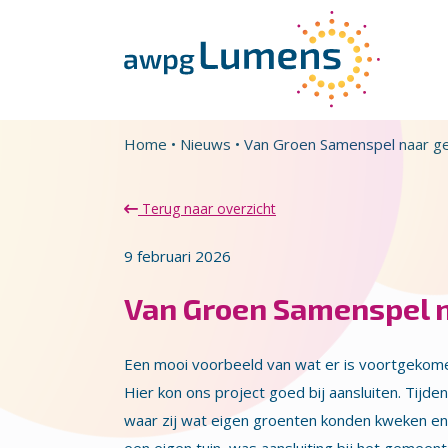
Overslaan en naar de inhoud gaan
Direct naar de hoofdnavigatie
Home
•
Nieuws
•
Van Groen Samenspel naar ge
Terug naar overzicht
9 februari 2026
Van Groen Samenspel 
Een mooi voorbeeld van wat er is voortgekom
Hier kon ons project goed bij aansluiten. Tijd
waar zij wat eigen groenten konden kweken e