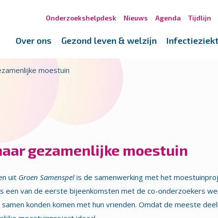
Onderzoekshelpdesk
Nieuws
Agenda
Tijdlijn
Over ons
Gezond leven & welzijn
Infectieziek
zamenlijke moestuin
naar gezamenlijke moestuin
en uit
Groen Samenspel
is de samenwerking met het moestuinproj
ens een van de eerste bijeenkomsten met de co-onderzoekers werd 
n samen konden komen met hun vrienden. Omdat de meeste deeln