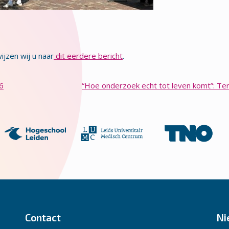
jzen wij u naar
dit eerdere bericht
.
6
“Hoe onderzoek echt tot leven komt”: Te
Contact
Ni