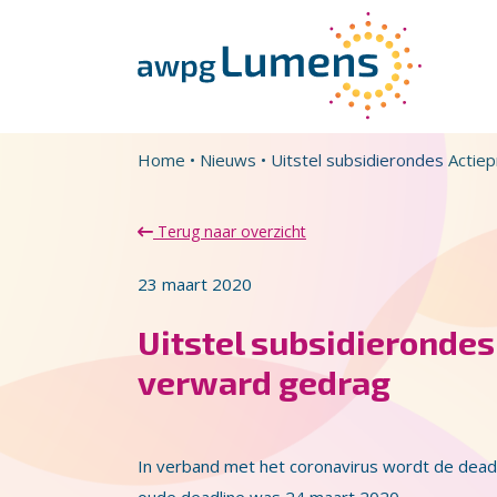
Overslaan en naar de inhoud gaan
Direct naar de hoofdnavigatie
Home
•
Nieuws
•
Uitstel subsidierondes Actie
Terug naar overzicht
23 maart 2020
Uitstel subsidieronde
verward gedrag
In verband met het coronavirus wordt de dead