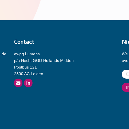
Contact
Ni
n de
awpg Lumens
We 
p/a Hecht GGD Hollands Midden
over
Postbus 121
E-
2300 AC Leiden
mai