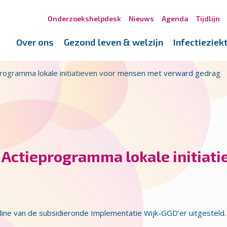
Onderzoekshelpdesk
Nieuws
Agenda
Tijdlijn
Over ons
Gezond leven & welzijn
Infectieziek
programma lokale initiatieven voor mensen met verward gedrag
s Actieprogramma lokale initiat
line van de subsidieronde Implementatie Wijk-GGD’er uitgesteld