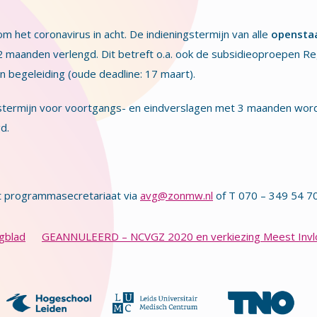
et coronavirus in acht. De indieningstermijn van alle
opensta
2 maanden verlengd. Dit betreft o.a. ook de subsidieoproepen Re
n begeleiding (oude deadline: 17 maart).
gstermijn voor voortgangs- en eindverslagen met 3 maanden word
d.
het programmasecretariaat via
avg@zonmw.nl
of T 070 – 349 54 70
gblad
GEANNULEERD – NCVGZ 2020 en verkiezing Meest Invloe