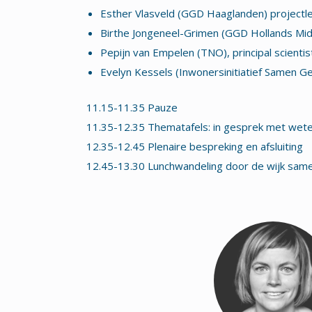
Esther Vlasveld (GGD Haaglanden) projectl
Birthe Jongeneel-Grimen (GGD Hollands Mid
Pepijn van Empelen (TNO), principal scienti
Evelyn Kessels (Inwonersinitiatief Samen G
11.15-11.35 Pauze
11.35-12.35 Thematafels: in gesprek met wet
12.35-12.45 Plenaire bespreking en afsluiting
12.45-13.30 Lunchwandeling door de wijk sam