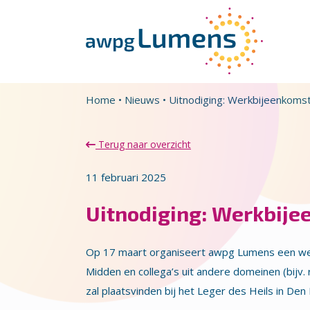
Overslaan en naar de inhoud gaan
Direct naar de hoofdnavigatie
Home
•
Nieuws
•
Uitnodiging: Werkbijeenkom
Terug naar overzicht
11 februari 2025
Uitnodiging: Werkbij
Op 17 maart organiseert awpg Lumens een we
Midden en collega’s uit andere domeinen (bijv
zal plaatsvinden bij het Leger des Heils in D