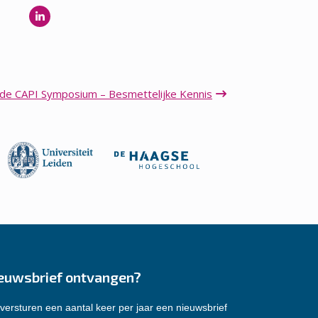
ede CAPI Symposium – Besmettelijke Kennis
euwsbrief ontvangen?
versturen een aantal keer per jaar een nieuwsbrief