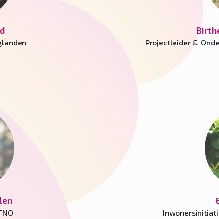
ld
Birth
glanden
Projectleider & Ond
len
 TNO
Inwonersinitia