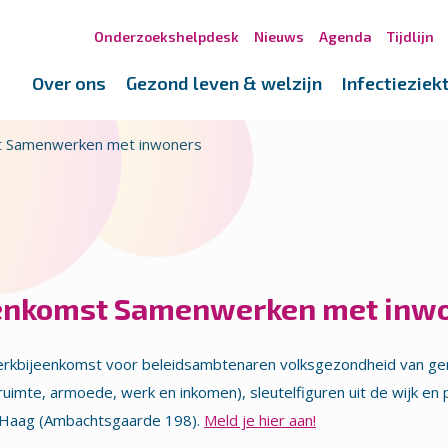
Onderzoekshelpdesk
Nieuws
Agenda
Tijdlijn
Over ons
Gezond leven & welzijn
Infectieziek
st Samenwerken met inwoners
eenkomst Samenwerken met inw
rkbijeenkomst voor beleidsambtenaren volksgezondheid van ge
. ruimte, armoede, werk en inkomen), sleutelfiguren uit de wijk
en Haag (Ambachtsgaarde 198).
Meld je hier aan!