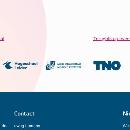
al
Terugblik op twe
Contact
Ni
n de
awpg Lumens
We 