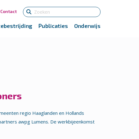
Contact
tebestrijding
Publicaties
Onderwijs
oners
meenten regio Haaglanden en Hollands
 en partners awpg Lumens. De werkbijeenkomst