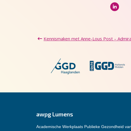
Kennismaken met Anne-Lous Post – Admira
awpg Lumens
Academische Werkplaats Publieke Gezondheid va