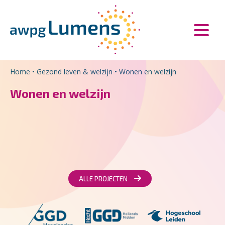
Overslaan en naar de inhoud gaan
Direct naar de hoofdnavigatie
Home
•
Gezond leven & welzijn
•
Wonen en welzijn
Wonen en welzijn
ALLE PROJECTEN