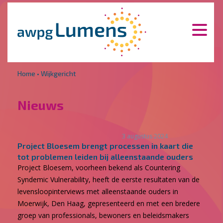
Overslaan en naar de inhoud gaan
Direct naar de hoofdnavigatie
Home
•
Wijkgericht
Nieuws
3 augustus 2024
Project Bloesem brengt processen in kaart die
tot problemen leiden bij alleenstaande ouders
Project Bloesem, voorheen bekend als Countering
Syndemic Vulnerability, heeft de eerste resultaten van de
levensloopinterviews met alleenstaande ouders in
Moerwijk, Den Haag, gepresenteerd en met een bredere
groep van professionals, bewoners en beleidsmakers